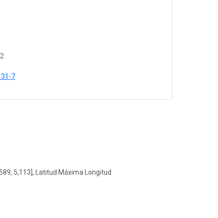
62
131-7
589, 5,113], Latitud Máxima Longitud