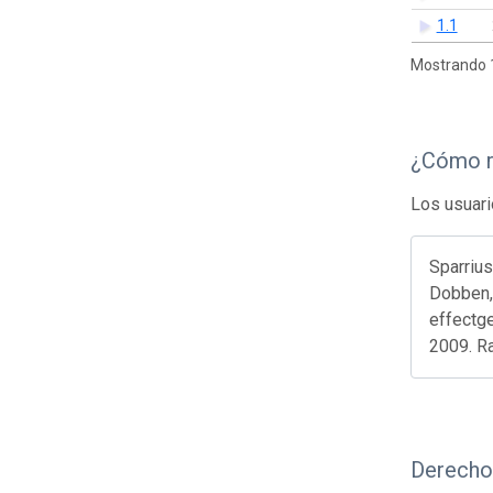
1.1
Mostrando 1
¿Cómo r
Los usuari
Sparrius
Dobben, 
effectg
2009. Ra
Derecho