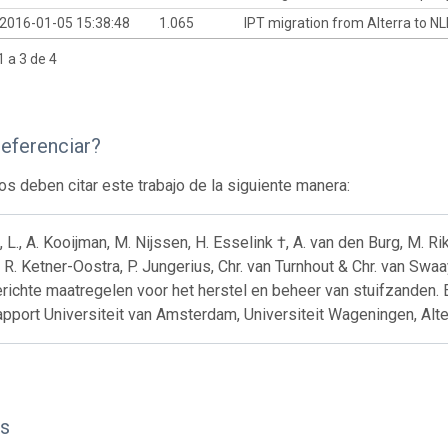
2016-01-05 15:38:48
1.065
IPT migration from Alterra to NL
 a 3 de 4
eferenciar?
os deben citar este trabajo de la siguiente manera:
, L., A. Kooijman, M. Nijssen, H. Esselink †, A. van den Burg, M. Rik
R. Ketner-Oostra, P. Jungerius, Chr. van Turnhout & Chr. van Swaa
erichte maatregelen voor het herstel en beheer van stuifzanden
pport Universiteit van Amsterdam, Universiteit Wageningen, Alt
s