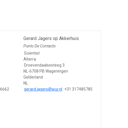
Gerard Jagers op Akkerhuis
Punto De Contacto
Scientist
Alterra
Droevendaalsesteeg 3
NL-6708 PB Wageningen
Gelderland
NL
86662
gerard.jagers@wur.nl
+31 317485785