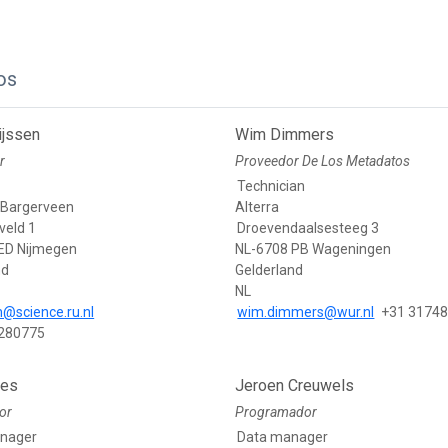
os
ijssen
Wim Dimmers
r
Proveedor De Los Metadatos
Technician
g Bargerveen
Alterra
veld 1
Droevendaalsesteeg 3
ED Nijmegen
NL-6708 PB Wageningen
nd
Gelderland
NL
n@science.ru.nl
wim.dimmers@wur.nl
+31 3174
7280775
aes
Jeroen Creuwels
or
Programador
nager
Data manager