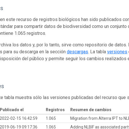
os
en este recurso de registros biológicos han sido publicados co
tándar para compartir datos de biodiversidad como un conjunto 
ontiene 1.065 registros.
rchiva los datos y, por lo tanto, sirve como repositorio de datos
s para su descarga en la sección
descargas
. La tabla
versiones
isposición del público y permite seguir los cambios realizados en
es
te tabla muestra sólo las versiones publicadas del recurso que 
Publicado el
Registros
Resumen de cambios
2022-02-15 16:42:59
1.065
Migration from Alterra IPT to NL
2019-06-19 09:17:36
1.065
Adding NLBIF as associated par