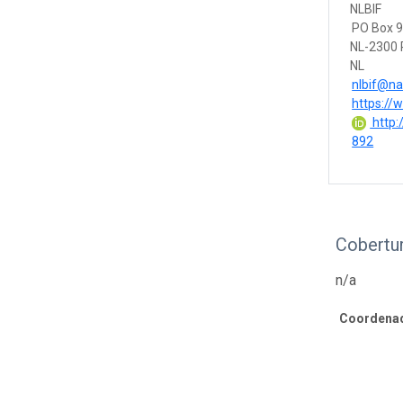
NLBIF
PO Box 
NL-2300 
NL
nlbif@nat
https://w
http:
892
Cobertur
n/a
Coordenad