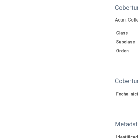
Cobertu
Acari, Col
Class
Subclase
Orden
Cobertu
Fecha Inici
Metadat
Identifica