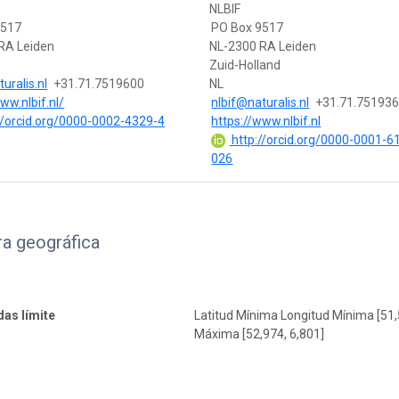
NLBIF
9517
PO Box 9517
RA Leiden
NL-2300 RA Leiden
Zuid-Holland
uralis.nl
+31.71.7519600
NL
ww.nlbif.nl/
nlbif@naturalis.nl
+31.71.75193
//orcid.org/0000-0002-4329-4
https://www.nlbif.nl
http://orcid.org/0000-0001-6
026
a geográfica
as límite
Latitud Mínima Longitud Mínima [51,
Máxima [52,974, 6,801]