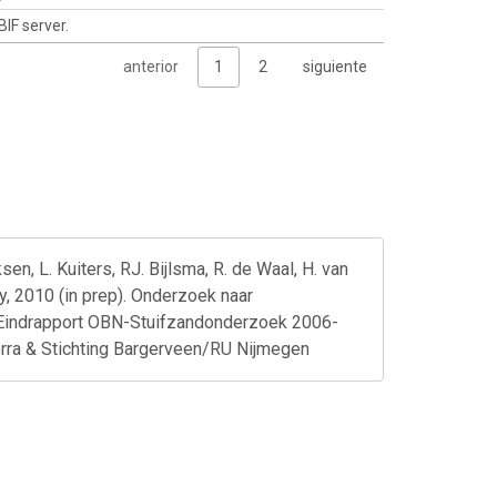
BIF server.
anterior
1
2
siguiente
sen, L. Kuiters, RJ. Bijlsma, R. de Waal, H. van
y, 2010 (in prep). Onderzoek naar
. Eindrapport OBN-Stuifzandonderzoek 2006-
erra & Stichting Bargerveen/RU Nijmegen