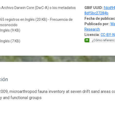
n Archivo Darwin Core (DwC-A) o los metadatos
GBIF UUID:
fdcd94
8df5bc27284b
Fecha de publicac
065 registros en Inglés (20 KB) - Frecuencia de
Publicado por:
Wa
desconocido
Research
 Inglés (9 KB)
Licencia:
CC-BY-N
¿Cómo referenci
 Inglés (7 KB)
ción
009, microarthropod fauna inventory at seven drift sand areas co
ty and functional groups