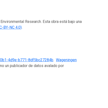
 Environmental Research. Esta obra está bajo una
C-BY-NC 4.0)
.
20b1-4d9e-b771-8df5bc27284b
.
Wageningen
mo un publicador de datos avalado por