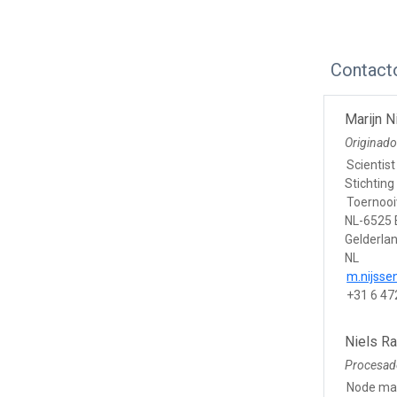
Contact
Marijn N
Originado
Scientist
Stichtin
Toernooi
NL-6525 
Gelderla
NL
m.nijsse
+31 6 4
Niels R
Procesad
Node ma