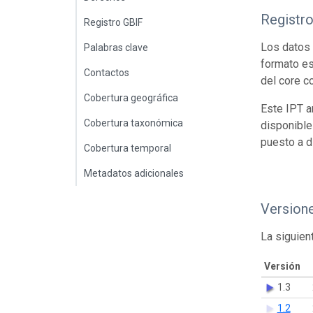
Registr
Registro GBIF
Los datos 
Palabras clave
formato es
Contactos
del core c
Cobertura geográfica
Este IPT a
Cobertura taxonómica
disponible
puesto a d
Cobertura temporal
Metadatos adicionales
Version
La siguien
Versión
1.3
1.2