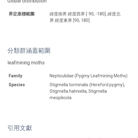
Global distribution
界定座標範圍
緯度南界 經度西界 [-90, -180], 緯度北
界 經度東界 [90, 180]
分類群涵蓋範圍
leafmining moths
Family
Nepticulidae (Pygmy Leafmining Moths)
Species
Stigmella torminalis (Hereford pygmy),
Stigmella hahniella, Stigmella
mespilicola
引用文獻