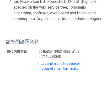
van Nieukerken E.J., Robrecht, D. (2025). Stigmella
species on the wild service tree, Torminalis
glaberrima, confused, overlooked and found again
(Lepidoptera, Nepticulidae). Nota Lepidopteriologica
額外的詮釋資料
替代的識別碼
704bd3cf-3952-4553-a1a9-
df711be60848
https://ipt.nlbif.nl/resource?
r=stigmella_on_torminalis