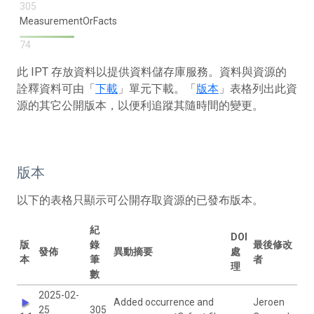
305
MeasurementOrFacts
74
此 IPT 存放資料以提供資料儲存庫服務。資料與資源的
詮釋資料可由「
下載
」單元下載。「
版本
」表格列出此資
源的其它公開版本，以便利追蹤其隨時間的變更。
版本
以下的表格只顯示可公開存取資源的已發布版本。
紀
DOI
版
錄
最後修改
發佈
異動摘要
處
本
筆
者
理
數
2025-02-
Added occurrence and
Jeroen
25
305