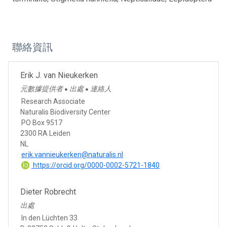
聯絡資訊
Erik J. van Nieukerken
元數據提供者
出處
連絡人
●
●
Research Associate
Naturalis Biodiversity Center
PO Box 9517
2300 RA Leiden
NL
erik.vannieukerken@naturalis.nl
https://orcid.org/0000-0002-5721-1840
Dieter Robrecht
出處
In den Lüchten 33