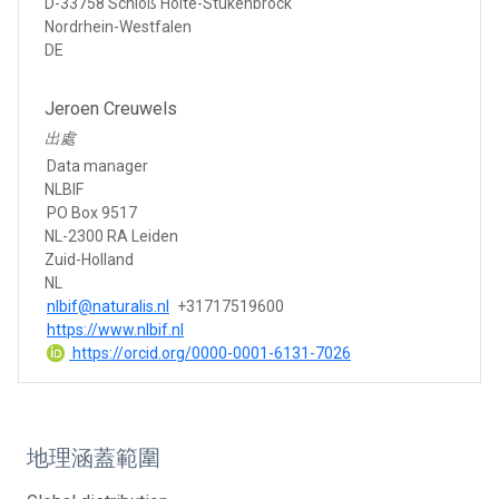
D-33758 Schloß Holte-Stukenbrock
Nordrhein-Westfalen
DE
Jeroen Creuwels
出處
Data manager
NLBIF
PO Box 9517
NL-2300 RA Leiden
Zuid-Holland
NL
nlbif@naturalis.nl
+31717519600
https://www.nlbif.nl
https://orcid.org/0000-0001-6131-7026
地理涵蓋範圍