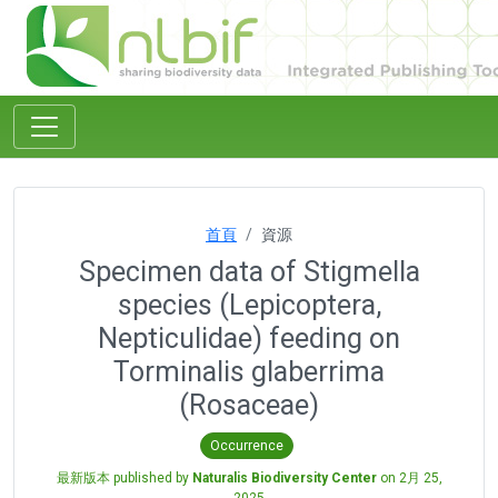
首頁
資源
Specimen data of Stigmella
species (Lepicoptera,
Nepticulidae) feeding on
Torminalis glaberrima
(Rosaceae)
Occurrence
最新版本 published by
Naturalis Biodiversity Center
on
2月 25,
2025