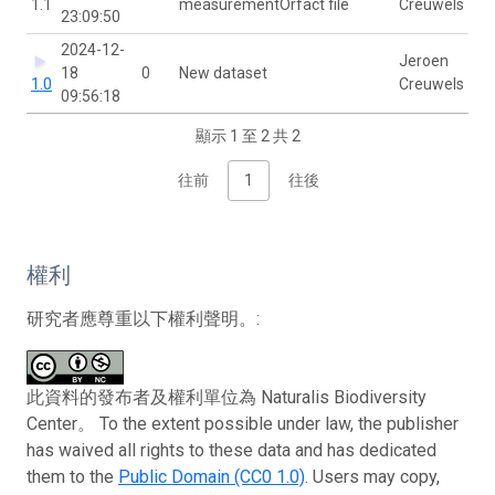
1.1
measurementOrfact file
Creuwels
23:09:50
2024-12-
Jeroen
18
0
New dataset
1.0
Creuwels
09:56:18
顯示 1 至 2 共 2
往前
1
往後
權利
研究者應尊重以下權利聲明。:
此資料的發布者及權利單位為 Naturalis Biodiversity
Center。 To the extent possible under law, the publisher
has waived all rights to these data and has dedicated
them to the
Public Domain (CC0 1.0)
. Users may copy,