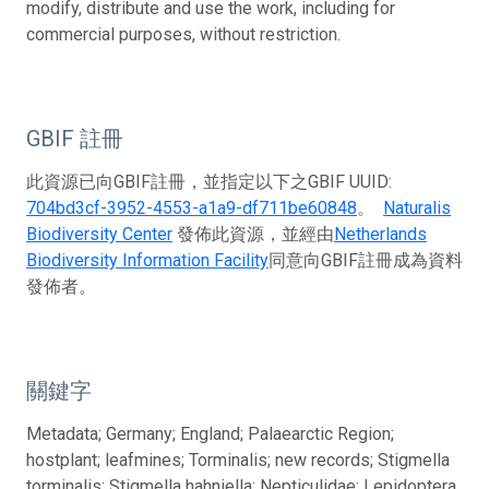
modify, distribute and use the work, including for
commercial purposes, without restriction.
GBIF 註冊
此資源已向GBIF註冊，並指定以下之GBIF UUID:
704bd3cf-3952-4553-a1a9-df711be60848
。
Naturalis
Biodiversity Center
發佈此資源，並經由
Netherlands
Biodiversity Information Facility
同意向GBIF註冊成為資料
發佈者。
關鍵字
Metadata; Germany; England; Palaearctic Region;
hostplant; leafmines; Torminalis; new records; Stigmella
torminalis; Stigmella hahniella; Nepticulidae; Lepidoptera