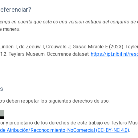
eferenciar?
 tenga en cuenta que ésta es una versión antigua del conjunto de
te manera:
Linden T, de Zeeuw T, Creuwels J, Gassó Miracle E (2023). Teyle
 1.2. Teylers Museum. Occurrence dataset.
https://ipt.nlbif.nl/
s
os deben respetar los siguientes derechos de uso:
dor y propietario de los derechos de este trabajo es Teylers Mus
e Atribución/Reconocimiento-NoComercial (CC-BY-NC 4.0)
.