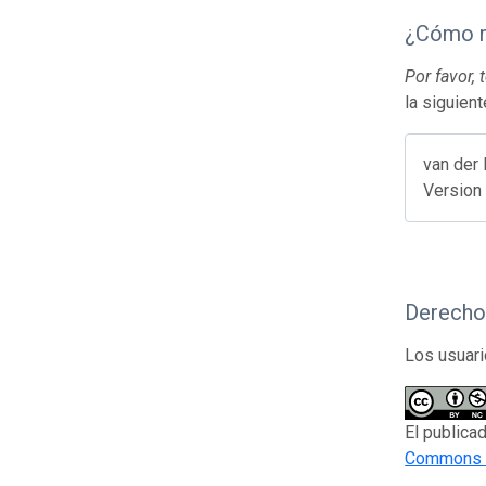
¿Cómo r
Por favor,
la siguien
van der 
Version
Derecho
Los usuari
El publica
Commons d