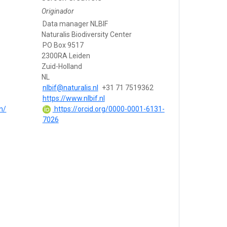
Originador
Data manager NLBIF
Naturalis Biodiversity Center
PO Box 9517
2300RA Leiden
Zuid-Holland
NL
nlbif@naturalis.nl
+31 71 7519362
https://www.nlbif.nl
n/
https://orcid.org/0000-0001-6131-
7026