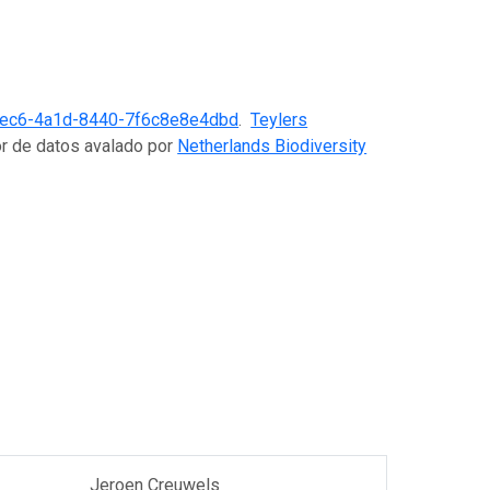
cec6-4a1d-8440-7f6c8e8e4dbd
.
Teylers
or de datos avalado por
Netherlands Biodiversity
Jeroen Creuwels