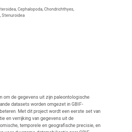
steroidea, Cephalopoda, Chondrichthyes,
a, Stenuroidea
eum om de gegevens uit zijn paleontologische
staande datasets worden omgezet in GBIF-
eteren. Met dit project wordt een eerste set van
ie en verrijking van gegevens uit de
nomische, temporele en geografische precisie, en