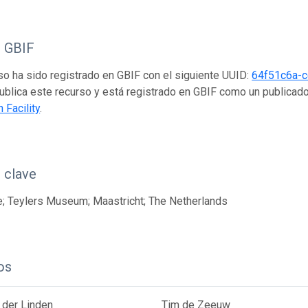
o GBIF
so ha sido registrado en GBIF con el siguiente UUID:
64f51c6a-
ublica este recurso y está registrado en GBIF como un publicad
 Facility
.
 clave
; Teylers Museum; Maastricht; The Netherlands
os
 der Linden
Tim de Zeeuw