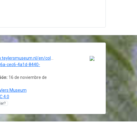
eum.nl/en/collection/fossils-and-minerals-overview
6a-cec6-4a1d-8440-
ión:
16 de noviembre de
ylers Museum
C 4.0
ar?