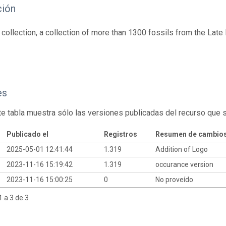
ción
 collection, a collection of more than 1300 fossils from the Lat
es
te tabla muestra sólo las versiones publicadas del recurso que 
Publicado el
Registros
Resumen de cambio
2025-05-01 12:41:44
1.319
Addition of Logo
2023-11-16 15:19:42
1.319
occurance version
2023-11-16 15:00:25
0
No proveído
 a 3 de 3