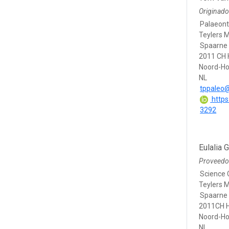
Originado
Palaeont
Teylers
Spaarne
2011 CH 
Noord-Ho
NL
tppaleo
https
3292
Eulalia 
Proveedo
Science 
Teylers
Spaarne
2011CH 
Noord-Ho
NL