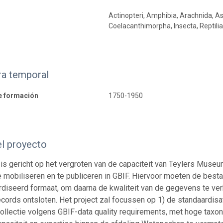
Actinopteri, Amphibia, Arachnida, A
Coelacanthimorpha, Insecta, Reptili
ra temporal
e formación
1750-1950
el proyecto
t is gericht op het vergroten van de capaciteit van Teylers Mus
te mobiliseren en te publiceren in GBIF. Hiervoor moeten de be
diseerd formaat, om daarna de kwaliteit van de gegevens te verb
ecords ontsloten. Het project zal focussen op 1) de standaardisat
ollectie volgens GBIF-data quality requirements, met hoge taxo