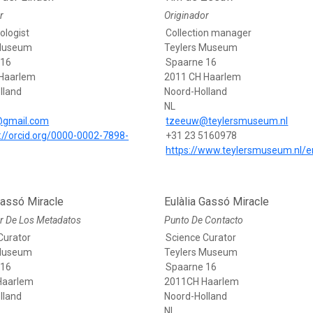
r
Originador
ologist
Collection manager
 Museum
Teylers Museum
 16
Spaarne 16
Haarlem
2011 CH Haarlem
lland
Noord-Holland
NL
@gmail.com
tzeeuw@teylersmuseum.nl
://orcid.org/0000-0002-7898-
+31 23 5160978
https://www.teylersmuseum.nl/e
Gassó Miracle
Eulàlia Gassó Miracle
r De Los Metadatos
Punto De Contacto
Curator
Science Curator
 Museum
Teylers Museum
 16
Spaarne 16
Haarlem
2011CH Haarlem
lland
Noord-Holland
NL