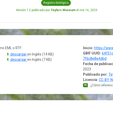
Registro biológico
Versión 1.2
publicado por
Teylers Museum
el
nov 16, 2023
omo EML o RTF:
Inicio:
https://www.teylersmus
GBIF UUID:
64f51c
descargar
en Inglés (14 KB)
7f6c8e8e4dbd
descargar
en Inglés (7 KB)
Fecha de publicac
2023
Publicado por:
Te
Licencia:
CC-BY-N
¿Cómo referenci