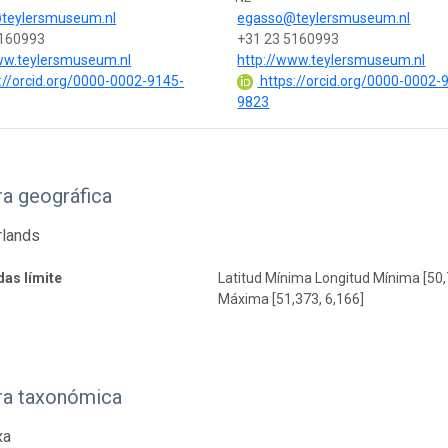
teylersmuseum.nl
egasso@teylersmuseum.nl
5160993
+31 23 5160993
ww.teylersmuseum.nl
http://www.teylersmuseum.nl
://orcid.org/0000-0002-9145-
https://orcid.org/0000-0002-
9823
a geográfica
rlands
as límite
Latitud Mínima Longitud Mínima [50,
Máxima [51,373, 6,166]
ra taxonómica
xa