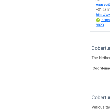
egasso@
+31 23 
http://w
https
9823
Cobertur
The Nethe
Coordenad
Cobertu
Various ta