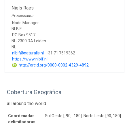
Niels Raes
Processador
Node Manager
NLBIF
PO Box 9517
NL-2300 RA Leiden
NL
nlbif@naturalis.nl
+31 71 7519362
https://www.nlbif.nl
http://orcid.org/0000-0002-4329-4892
Cobertura Geográfica
all around the world
Coordenadas
Sul Oeste [-90, -180], Norte Leste [90, 180]
delimitadoras