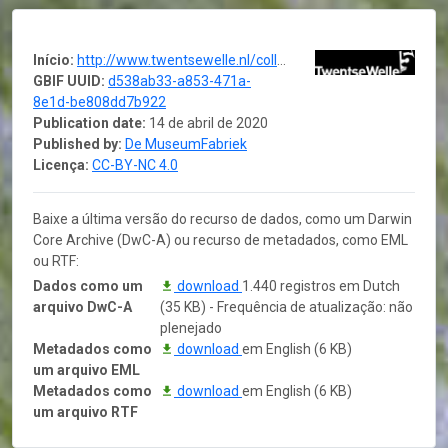
Início:
http://www.twentsewelle.nl/collecties/collectie-twentsewelle/geologica
GBIF UUID:
d538ab33-a853-471a-
8e1d-be808dd7b922
Publication date:
14 de abril de 2020
Published by:
De MuseumFabriek
Licença:
CC-BY-NC 4.0
Baixe a última versão do recurso de dados, como um Darwin
Core Archive (DwC-A) ou recurso de metadados, como EML
ou RTF:
Dados como um
download
1.440 registros em Dutch
arquivo DwC-A
(35 KB) - Frequência de atualização: não
plenejado
Metadados como
download
em English (6 KB)
um arquivo EML
Metadados como
download
em English (6 KB)
um arquivo RTF