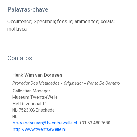
Palavras-chave
Occurrence; Specimen; fossils; ammonites; corals;
mollusca
Contatos
Henk Wim van Dorssen
Provedor Dos Metadados
Originador
Ponto De Contato
●
●
Collection Manager
Museum TwentseWelle
Het Rozendaal 11
NL-7523 XG Enschede
NL
h.w.vandorssen@twentsewelle.nl
+31 53 4807680
http://www.twentsewelle.nl