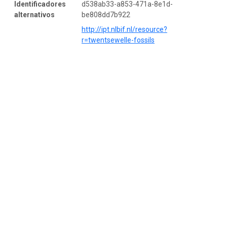
Identificadores
d538ab33-a853-471a-8e1d-
alternativos
be808dd7b922
http://ipt.nlbif.nl/resource?
r=twentsewelle-fossils