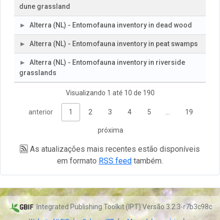
dune grassland
Alterra (NL) - Entomofauna inventory in dead wood
Alterra (NL) - Entomofauna inventory in peat swamps
Alterra (NL) - Entomofauna inventory in riverside
grasslands
Visualizando 1 até 10 de 190
anterior
1
2
3
4
5
…
19
próxima
As atualizações mais recentes estão disponíveis
em formato
RSS feed
também.
Integrated Publishing Toolkit (IPT) Versão 3.2.3-r7b3c98c