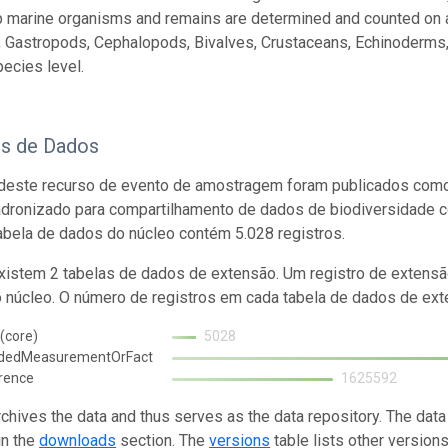
marine organisms and remains are determined and counted on a
, Gastropods, Cephalopods, Bivalves, Crustaceans, Echinoderms
pecies level.
os de Dados
deste recurso de evento de amostragem foram publicados como
adronizado para compartilhamento de dados de biodiversidade 
abela de dados do núcleo contém 5.028 registros.
istem 2 tabelas de dados de extensão. Um registro de extensã
o núcleo. O número de registros em cada tabela de dados de exte
(core)
5028
ndedMeasurementOrFact
rence
1625592
rchives the data and thus serves as the data repository. The data
in the
downloads
section. The
versions
table lists other version