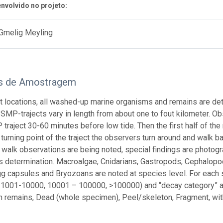
nvolvido no projeto:
 Gmelig Meyling
s de Amostragem
t locations, all washed-up marine organisms and remains are de
 SMP-trajects vary in length from about one to fout kilometer. Ob
 traject 30-60 minutes before low tide. Then the first half of th
e turning point of the traject the observers turn around and walk ba
 walk observations are being noted, special findings are photo
s determination. Macroalgae, Cnidarians, Gastropods, Cephalopo
g capsules and Bryozoans are noted at species level. For each 
1001-10000, 10001 – 100000, >100000) and “decay category” are 
sh remains, Dead (whole specimen), Peel/skeleton, Fragment, with