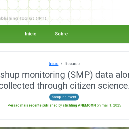
Início
Sobre
Início
Recurso
p monitoring (SMP) data along
collected through citizen science
Sampling event
Versão mais recente published by
stichting ANEMOON
on
mai. 1, 2025