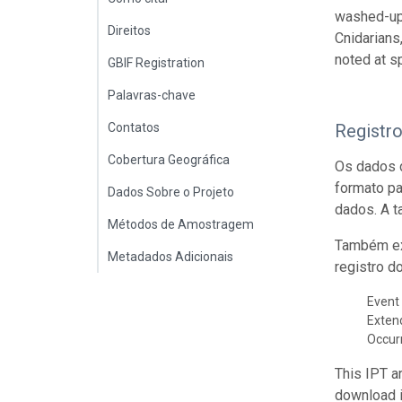
washed-up 
Direitos
Cnidarians
noted at s
GBIF Registration
Palavras-chave
Contatos
Registr
Cobertura Geográfica
Os dados 
formato p
Dados Sobre o Projeto
dados. A t
Métodos de Amostragem
Também ex
Metadados Adicionais
registro d
Event 
Exte
Occur
This IPT a
download 