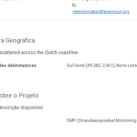
NL
nleestemaker@anemoon.org
ra Geográfica
scattered across the Dutch coastline.
as delimitadoras
Sul Oeste [49,382, 2,461], Norte Lest
obre o Projeto
escrição disponível
SMP (Strandaanspoelsel Monitoring 