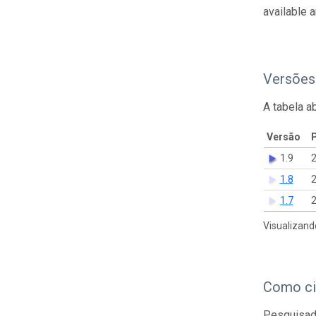
available 
Versões
A tabela a
Versão
1.9
2
1.8
2
1.7
2
Visualizand
Como ci
Pesquisado