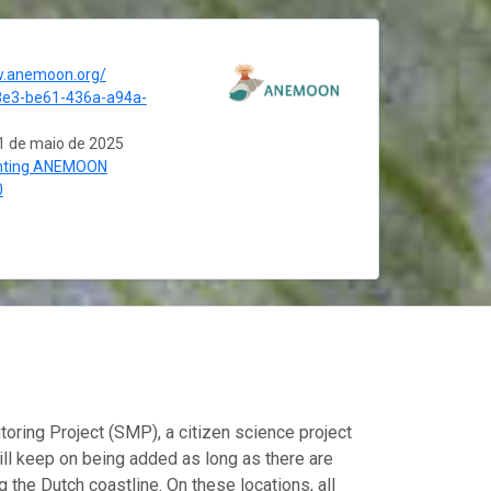
w.anemoon.org/
8e3-be61-436a-a94a-
1 de maio de 2025
chting ANEMOON
0
ring Project (SMP), a citizen science project
l keep on being added as long as there are
g the Dutch coastline. On these locations, all