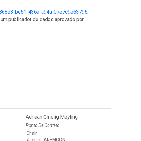
868e3-be61-436a-a94a-07e7c9e63796
.
o um publicador de dados aprovado por
Adriaan Gmelig Meyling
Ponto De Contato
Chair
stichting ANEMOON