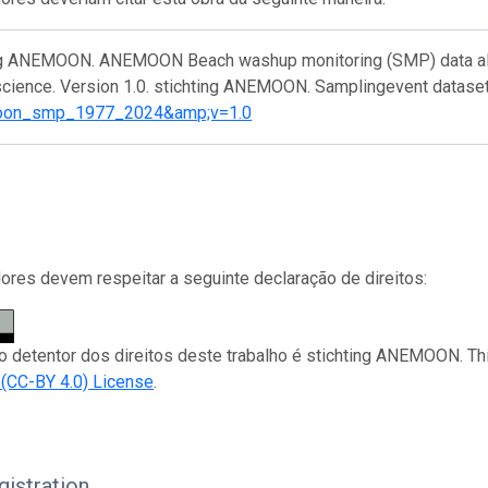
ng ANEMOON. ANEMOON Beach washup monitoring (SMP) data alon
 science. Version 1.0. stichting ANEMOON. Samplingevent datase
oon_smp_1977_2024&amp;v=1.0
res devem respeitar a seguinte declaração de direitos:
 o detentor dos direitos deste trabalho é stichting ANEMOON. Th
n (CC-BY 4.0) License
.
istration