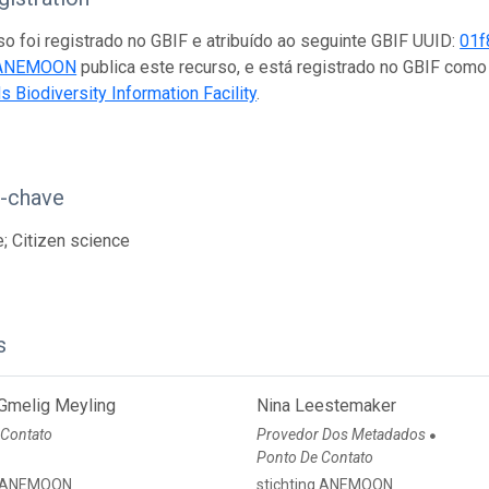
so foi registrado no GBIF e atribuído ao seguinte GBIF UUID:
01f
g ANEMOON
publica este recurso, e está registrado no GBIF com
s Biodiversity Information Facility
.
s-chave
; Citizen science
s
 Gmelig Meyling
Nina Leestemaker
 Contato
Provedor Dos Metadados
●
Ponto De Contato
ng ANEMOON
stichting ANEMOON