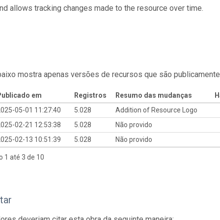
and allows tracking changes made to the resource over time.
baixo mostra apenas versões de recursos que são publicamente
Publicado em
Registros
Resumo das mudanças
H
025-05-01 11:27:40
5.028
Addition of Resource Logo
025-02-21 12:53:38
5.028
Não provido
025-02-13 10:51:39
5.028
Não provido
o 1 até 3 de 10
tar
res deveriam citar esta obra da seguinte maneira: