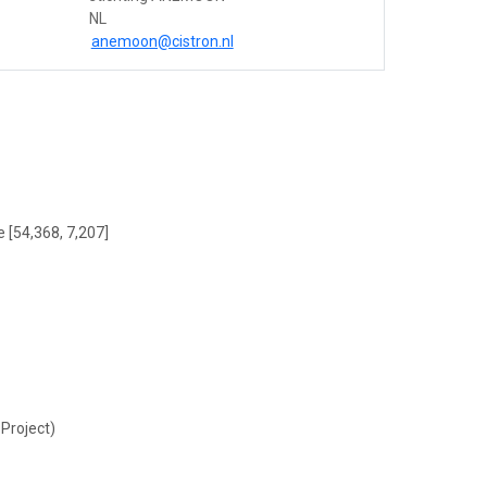
NL
anemoon@cistron.nl
e [54,368, 7,207]
Project)