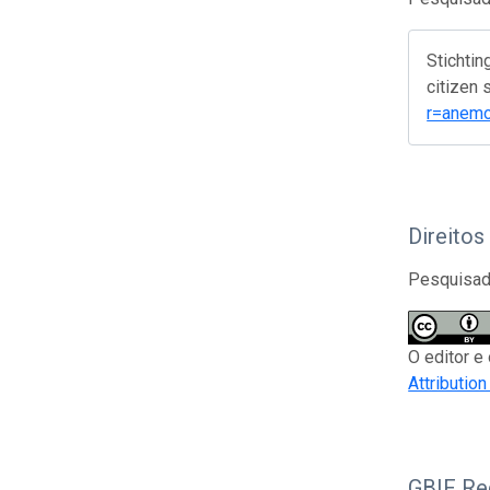
Stichti
citizen
r=anem
Direitos
Pesquisado
O editor e
Attributio
GBIF Reg