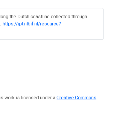
g the Dutch coastline collected through
t.
https://ipt.nlbif.nl/resource?
is work is licensed under a
Creative Commons