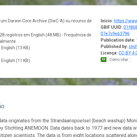
o um Darwin Core Archive (DwC-A) ou recurso de
Início:
https://ww
GBIF UUID:
01f86
07e7c9e63796
28 registros em English (48 MB) - Frequência de
Publication date:
ualmente
Published by:
sti
English (13 KB)
Licença:
CC-BY 4.
Como citar
English (11 KB)
ão
ta originates from the Strandaanspoelsel (beach washup) Monito
y Stichting ANEMOON. Data dates back to 1977 and new data wil
citizen scientists. The data is from eight locations scattered alon