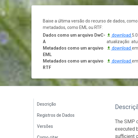
Baixe a última versão do recurso de dados, com
metadados, como EML ou RTF:
Dados como um arquivo DwC-
download
5.0
A
atualização: at
Metadados como um arquivo
download
em 
EML
Metadados como um arquivo
download
em 
RTF
Descrição
Descriç
Registros de Dados
The SMP da
Versões
executed b
sufficient 
Como citar