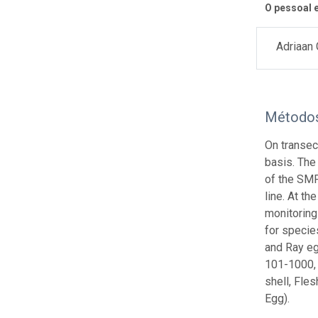
O pessoal e
Adriaan
Método
On transec
basis. The
of the SMP
line. At th
monitoring
for specie
and Ray eg
101-1000, 
shell, Fle
Egg).